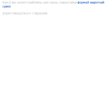
Калі ў вас узніклі праблемы, калі ласка, скарыстайце
формай зваротнай
сувязі
9192971993322781011
:
1786253399