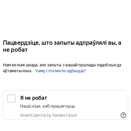
Пацвердзіце, што запыты адпраўлялі вы, а
не робат
Нам вельмі шкада, але запыты з вашай прылады падобныя да
аўтаматычных.
Чаму гэта магло адбыцца?
Я не робат
Націсніце, каб працягнуць
SmartCaptcha by Yandex Cloud