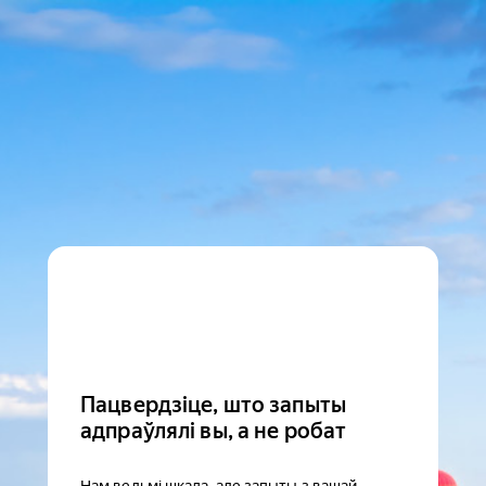
Пацвердзіце, што запыты
адпраўлялі вы, а не робат