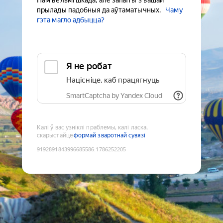
Нам вельмі шкада, але запыты з вашай
прылады падобныя да аўтаматычных.
Чаму
гэта магло адбыцца?
Я не робат
Націсніце, каб працягнуць
SmartCaptcha by Yandex Cloud
Калі ў вас узніклі праблемы, калі ласка,
скарыстайце
формай зваротнай сувязі
9192891843996685586
:
1786252205