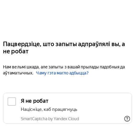
Пацвердзіце, што запыты адпраўлялі вы, а
не робат
Нам вельмі шкада, але запыты з вашай прылады падобныя да
аўтаматычных.
Чаму гэта магло адбыцца?
Я не робат
Націсніце, каб працягнуць
SmartCaptcha by Yandex Cloud