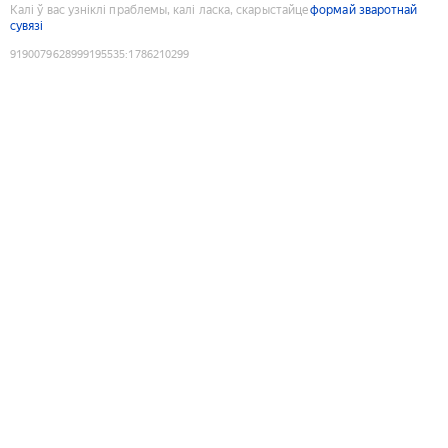
Калі ў вас узніклі праблемы, калі ласка, скарыстайце
формай зваротнай
сувязі
9190079628999195535
:
1786210299