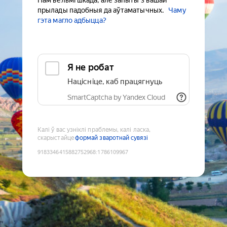
Нам вельмі шкада, але запыты з вашай
прылады падобныя да аўтаматычных.
Чаму
гэта магло адбыцца?
Я не робат
Націсніце, каб працягнуць
SmartCaptcha by Yandex Cloud
Калі ў вас узніклі праблемы, калі ласка,
скарыстайце
формай зваротнай сувязі
9183346415882752968
:
1786109967