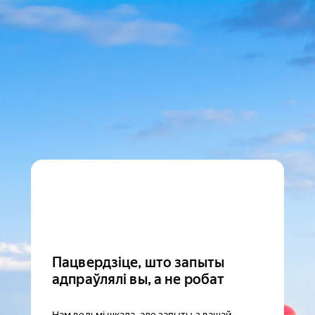
Пацвердзіце, што запыты
адпраўлялі вы, а не робат