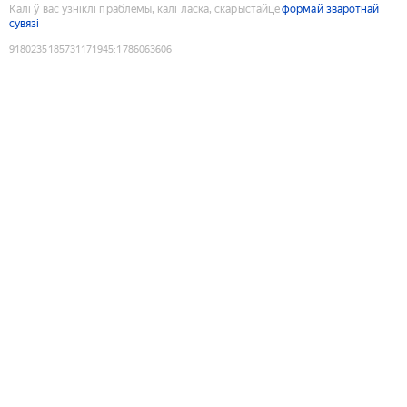
Калі ў вас узніклі праблемы, калі ласка, скарыстайце
формай зваротнай
сувязі
9180235185731171945
:
1786063606