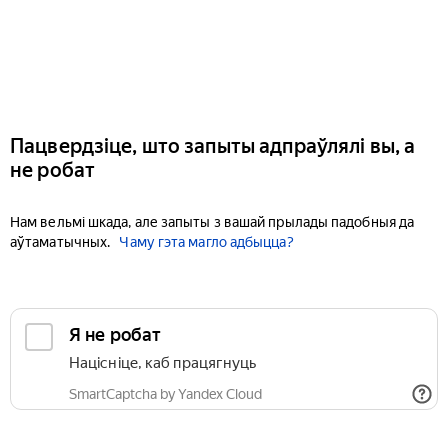
Пацвердзіце, што запыты адпраўлялі вы, а
не робат
Нам вельмі шкада, але запыты з вашай прылады падобныя да
аўтаматычных.
Чаму гэта магло адбыцца?
Я не робат
Націсніце, каб працягнуць
SmartCaptcha by Yandex Cloud