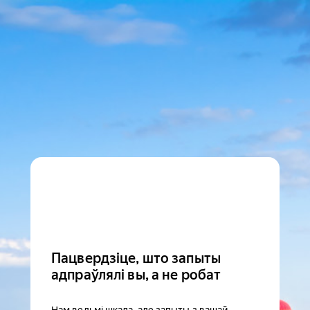
Пацвердзіце, што запыты
адпраўлялі вы, а не робат