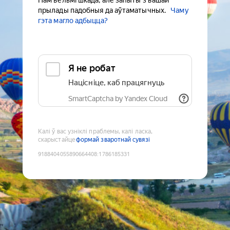
Нам вельмі шкада, але запыты з вашай
прылады падобныя да аўтаматычных.
Чаму
гэта магло адбыцца?
Я не робат
Націсніце, каб працягнуць
SmartCaptcha by Yandex Cloud
Калі ў вас узніклі праблемы, калі ласка,
скарыстайце
формай зваротнай сувязі
9188404055890664408
:
1786185331