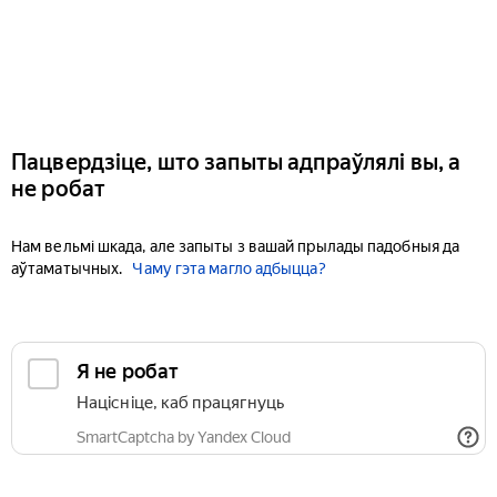
Пацвердзіце, што запыты адпраўлялі вы, а
не робат
Нам вельмі шкада, але запыты з вашай прылады падобныя да
аўтаматычных.
Чаму гэта магло адбыцца?
Я не робат
Націсніце, каб працягнуць
SmartCaptcha by Yandex Cloud