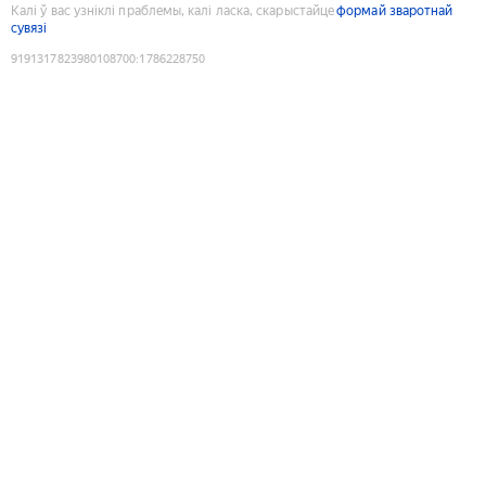
Калі ў вас узніклі праблемы, калі ласка, скарыстайце
формай зваротнай
сувязі
9191317823980108700
:
1786228750