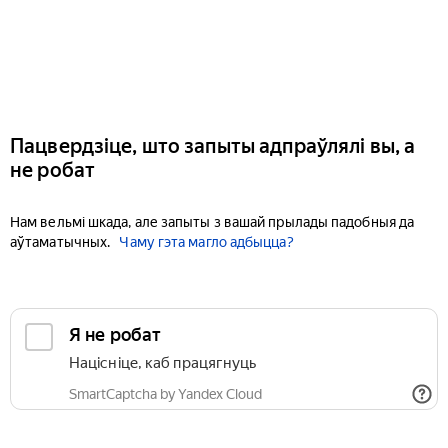
Пацвердзіце, што запыты адпраўлялі вы, а
не робат
Нам вельмі шкада, але запыты з вашай прылады падобныя да
аўтаматычных.
Чаму гэта магло адбыцца?
Я не робат
Націсніце, каб працягнуць
SmartCaptcha by Yandex Cloud