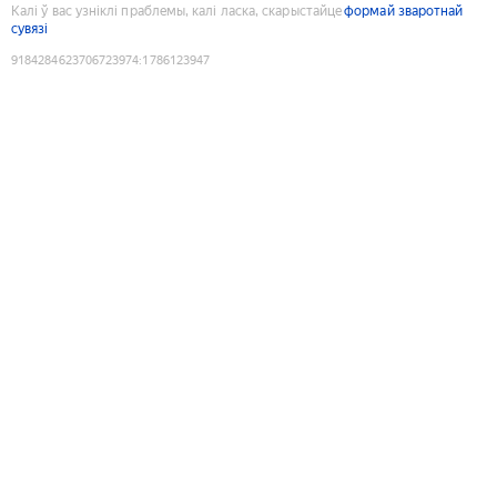
Калі ў вас узніклі праблемы, калі ласка, скарыстайце
формай зваротнай
сувязі
9184284623706723974
:
1786123947