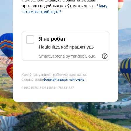
Нам вельмі шкада, але запыты з вашай
прылады падобныя да аўтаматычных.
Чаму
гэта магло адбыцца?
Я не робат
Націсніце, каб працягнуць
SmartCaptcha by Yandex Cloud
Калі ў вас узніклі праблемы, калі ласка,
скарыстайце
формай зваротнай сувязі
9198215761842314831
:
1786331537