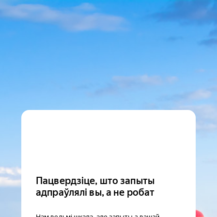
Пацвердзіце, што запыты
адпраўлялі вы, а не робат