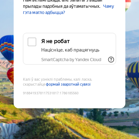
Нам вельмі шкада, але запыты з вашай
прылады падобныя да аўтаматычных.
Чаму
гэта магло адбыцца?
Я не робат
Націсніце, каб працягнуць
SmartCaptcha by Yandex Cloud
Калі ў вас узніклі праблемы, калі ласка,
скарыстайце
формай зваротнай сувязі
9188419378117531817
:
1786185560