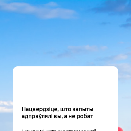
Пацвердзіце, што запыты
адпраўлялі вы, а не робат