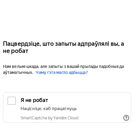
Пацвердзіце, што запыты адпраўлялі вы, а
не робат
Нам вельмі шкада, але запыты з вашай прылады падобныя да
аўтаматычных.
Чаму гэта магло адбыцца?
Я не робат
Націсніце, каб працягнуць
SmartCaptcha by Yandex Cloud