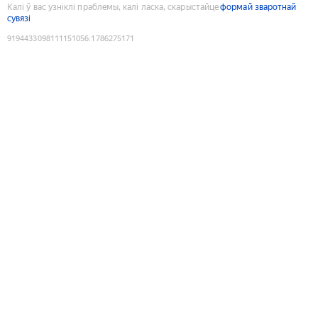
Калі ў вас узніклі праблемы, калі ласка, скарыстайце
формай зваротнай
сувязі
9194433098111151056
:
1786275171