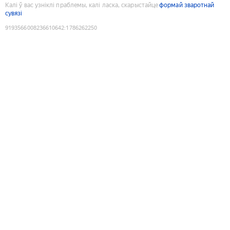
Калі ў вас узніклі праблемы, калі ласка, скарыстайце
формай зваротнай
сувязі
9193566008236610642
:
1786262250