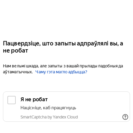
Пацвердзіце, што запыты адпраўлялі вы, а
не робат
Нам вельмі шкада, але запыты з вашай прылады падобныя да
аўтаматычных.
Чаму гэта магло адбыцца?
Я не робат
Націсніце, каб працягнуць
SmartCaptcha by Yandex Cloud