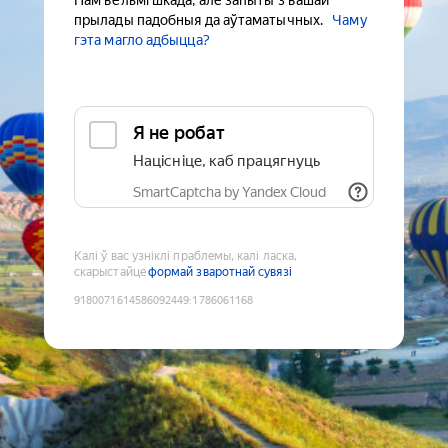
Нам вельмі шкада, але запыты з вашай
прылады падобныя да аўтаматычных.
Чаму
гэта магло адбыцца?
Я не робат
Націсніце, каб працягнуць
SmartCaptcha by Yandex Cloud
Калі ў вас узніклі праблемы, калі ласка,
скарыстайце
формай зваротнай сувязі
9180071614586092449
:
1786061168