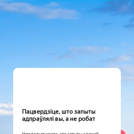
Пацвердзіце, што запыты
адпраўлялі вы, а не робат