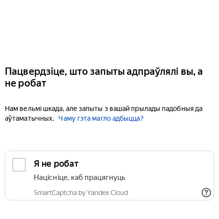
Пацвердзіце, што запыты адпраўлялі вы, а
не робат
Нам вельмі шкада, але запыты з вашай прылады падобныя да
аўтаматычных.
Чаму гэта магло адбыцца?
Я не робат
Націсніце, каб працягнуць
SmartCaptcha by Yandex Cloud