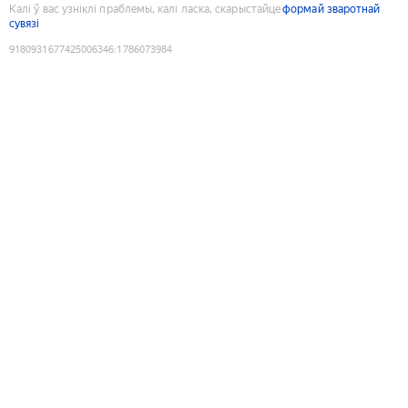
Калі ў вас узніклі праблемы, калі ласка, скарыстайце
формай зваротнай
сувязі
9180931677425006346
:
1786073984