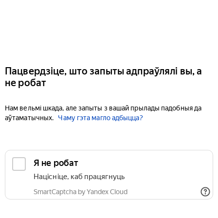
Пацвердзіце, што запыты адпраўлялі вы, а
не робат
Нам вельмі шкада, але запыты з вашай прылады падобныя да
аўтаматычных.
Чаму гэта магло адбыцца?
Я не робат
Націсніце, каб працягнуць
SmartCaptcha by Yandex Cloud