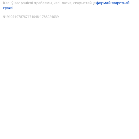
Калі ў вас узніклі праблемы, калі ласка, скарыстайце
формай зваротнай
сувязі
9191041978767171048
:
1786224639