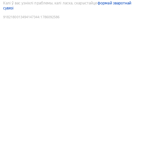
Калі ў вас узніклі праблемы, калі ласка, скарыстайце
формай зваротнай
сувязі
9182180013494147344
:
1786092586