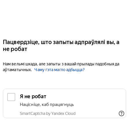
Пацвердзіце, што запыты адпраўлялі вы, а
не робат
Нам вельмі шкада, але запыты з вашай прылады падобныя да
аўтаматычных.
Чаму гэта магло адбыцца?
Я не робат
Націсніце, каб працягнуць
SmartCaptcha by Yandex Cloud