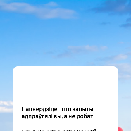
Пацвердзіце, што запыты
адпраўлялі вы, а не робат