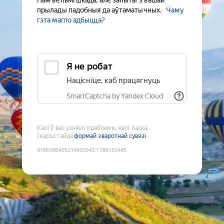
Нам вельмі шкада, але запыты з вашай
прылады падобныя да аўтаматычных.
Чаму
гэта магло адбыцца?
Я не робат
Націсніце, каб працягнуць
SmartCaptcha by Yandex Cloud
Калі ў вас узніклі праблемы, калі ласка,
скарыстайце
формай зваротнай сувязі
9186398405214930042
:
1786155445