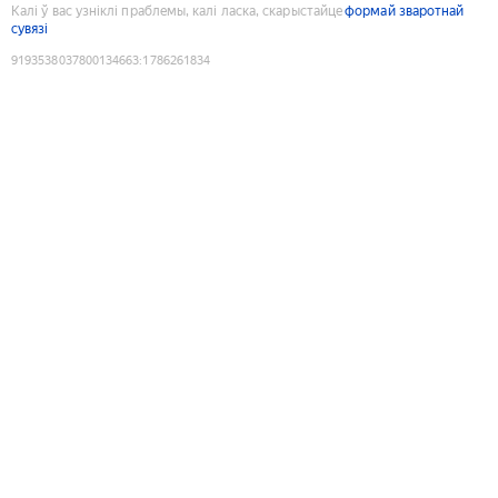
Калі ў вас узніклі праблемы, калі ласка, скарыстайце
формай зваротнай
сувязі
9193538037800134663
:
1786261834