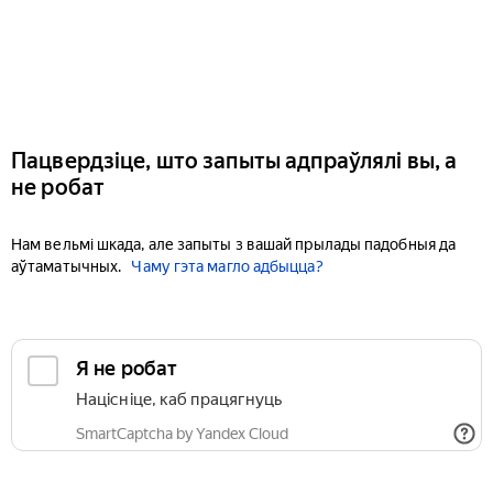
Пацвердзіце, што запыты адпраўлялі вы, а
не робат
Нам вельмі шкада, але запыты з вашай прылады падобныя да
аўтаматычных.
Чаму гэта магло адбыцца?
Я не робат
Націсніце, каб працягнуць
SmartCaptcha by Yandex Cloud