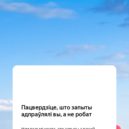
Пацвердзіце, што запыты
адпраўлялі вы, а не робат