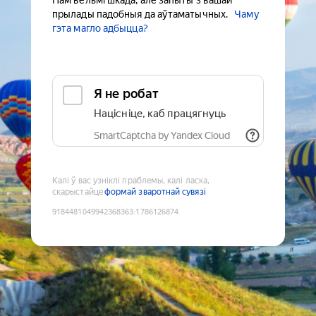
Нам вельмі шкада, але запыты з вашай
прылады падобныя да аўтаматычных.
Чаму
гэта магло адбыцца?
Я не робат
Націсніце, каб працягнуць
SmartCaptcha by Yandex Cloud
Калі ў вас узніклі праблемы, калі ласка,
скарыстайце
формай зваротнай сувязі
9184481049942368363
:
1786126874