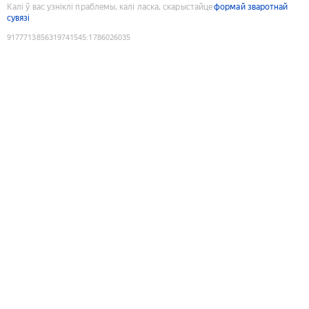
Калі ў вас узніклі праблемы, калі ласка, скарыстайце
формай зваротнай
сувязі
9177713856319741545
:
1786026035