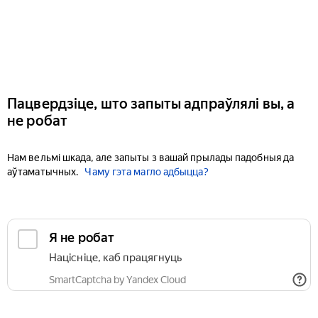
Пацвердзіце, што запыты адпраўлялі вы, а
не робат
Нам вельмі шкада, але запыты з вашай прылады падобныя да
аўтаматычных.
Чаму гэта магло адбыцца?
Я не робат
Націсніце, каб працягнуць
SmartCaptcha by Yandex Cloud