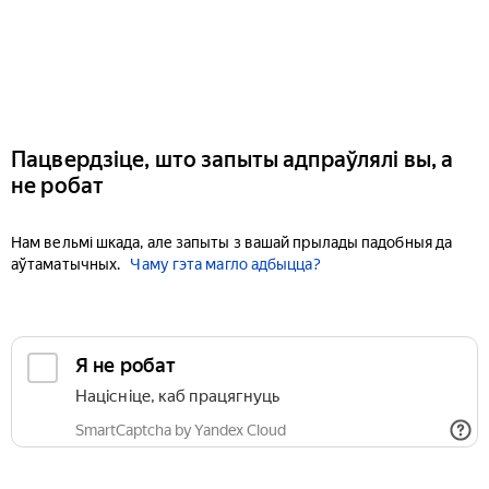
Пацвердзіце, што запыты адпраўлялі вы, а
не робат
Нам вельмі шкада, але запыты з вашай прылады падобныя да
аўтаматычных.
Чаму гэта магло адбыцца?
Я не робат
Націсніце, каб працягнуць
SmartCaptcha by Yandex Cloud