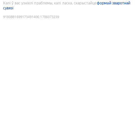
Калі ў вас узніклі праблемы, калі ласка, скарыстайце
формай зваротнай
сувязі
9180881699173491406
:
1786073239