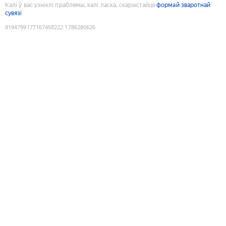
Калі ў вас узніклі праблемы, калі ласка, скарыстайце
формай зваротнай
сувязі
9194799177167458222
:
1786280626