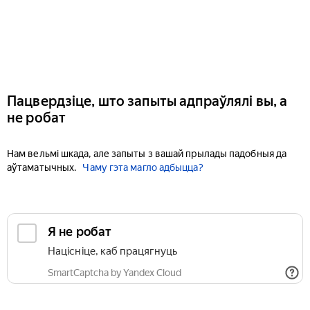
Пацвердзіце, што запыты адпраўлялі вы, а
не робат
Нам вельмі шкада, але запыты з вашай прылады падобныя да
аўтаматычных.
Чаму гэта магло адбыцца?
Я не робат
Націсніце, каб працягнуць
SmartCaptcha by Yandex Cloud