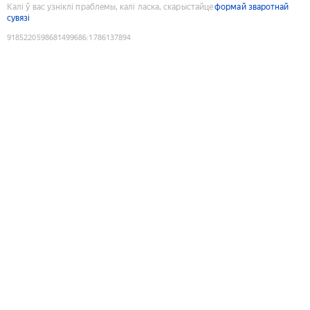
Калі ў вас узніклі праблемы, калі ласка, скарыстайце
формай зваротнай
сувязі
9185220598681499686
:
1786137894