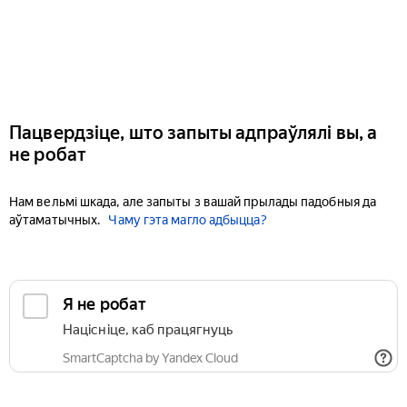
Пацвердзіце, што запыты адпраўлялі вы, а
не робат
Нам вельмі шкада, але запыты з вашай прылады падобныя да
аўтаматычных.
Чаму гэта магло адбыцца?
Я не робат
Націсніце, каб працягнуць
SmartCaptcha by Yandex Cloud