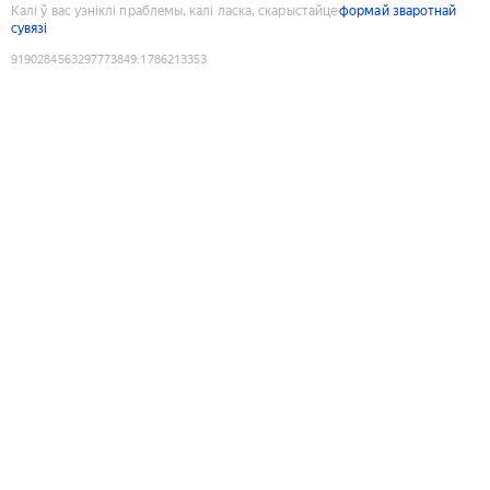
Калі ў вас узніклі праблемы, калі ласка, скарыстайце
формай зваротнай
сувязі
9190284563297773849
:
1786213353