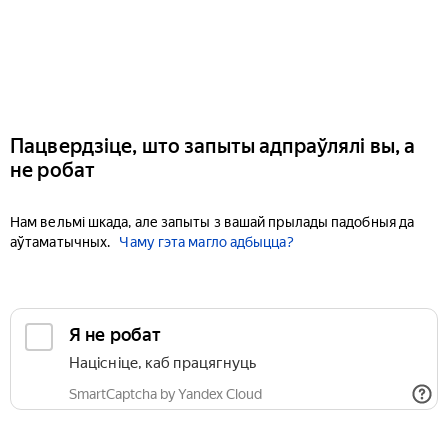
Пацвердзіце, што запыты адпраўлялі вы, а
не робат
Нам вельмі шкада, але запыты з вашай прылады падобныя да
аўтаматычных.
Чаму гэта магло адбыцца?
Я не робат
Націсніце, каб працягнуць
SmartCaptcha by Yandex Cloud