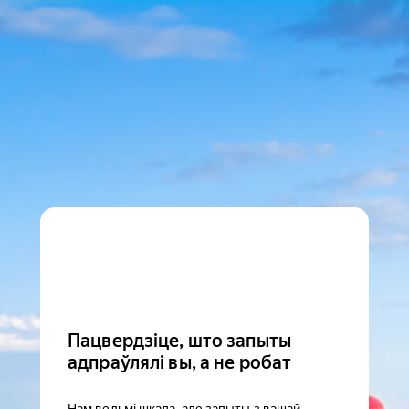
Пацвердзіце, што запыты
адпраўлялі вы, а не робат