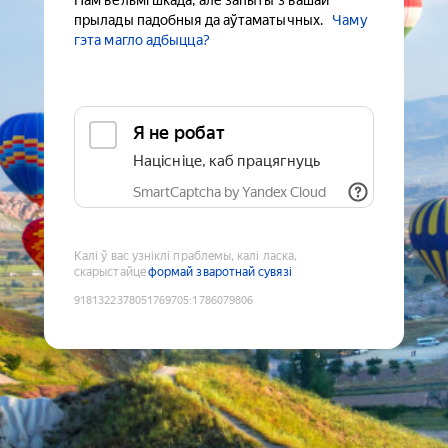
Нам вельмі шкада, але запыты з вашай
прылады падобныя да аўтаматычных.
Чаму
гэта магло адбыцца?
Я не робат
Націсніце, каб працягнуць
SmartCaptcha by Yandex Cloud
Калі ў вас узніклі праблемы, калі ласка,
скарыстайце
формай зваротнай сувязі
9181322378051769705
:
1786079806