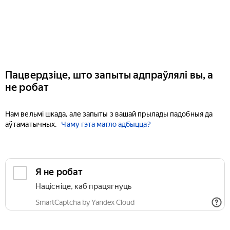
Пацвердзіце, што запыты адпраўлялі вы, а
не робат
Нам вельмі шкада, але запыты з вашай прылады падобныя да
аўтаматычных.
Чаму гэта магло адбыцца?
Я не робат
Націсніце, каб працягнуць
SmartCaptcha by Yandex Cloud