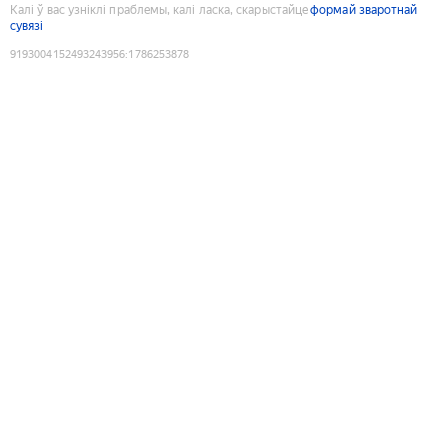
Калі ў вас узніклі праблемы, калі ласка, скарыстайце
формай зваротнай
сувязі
9193004152493243956
:
1786253878