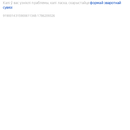
Калі ў вас узніклі праблемы, калі ласка, скарыстайце
формай зваротнай
сувязі
9190014315900611348
:
1786209326