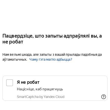
Пацвердзіце, што запыты адпраўлялі вы, а
не робат
Нам вельмі шкада, але запыты з вашай прылады падобныя да
аўтаматычных.
Чаму гэта магло адбыцца?
Я не робат
Націсніце, каб працягнуць
SmartCaptcha by Yandex Cloud