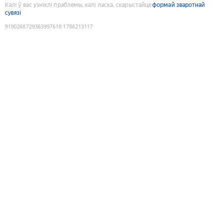
Калі ў вас узніклі праблемы, калі ласка, скарыстайце
формай зваротнай
сувязі
9190268729363997618
:
1786213117