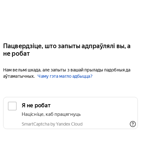
Пацвердзіце, што запыты адпраўлялі вы, а
не робат
Нам вельмі шкада, але запыты з вашай прылады падобныя да
аўтаматычных.
Чаму гэта магло адбыцца?
Я не робат
Націсніце, каб працягнуць
SmartCaptcha by Yandex Cloud