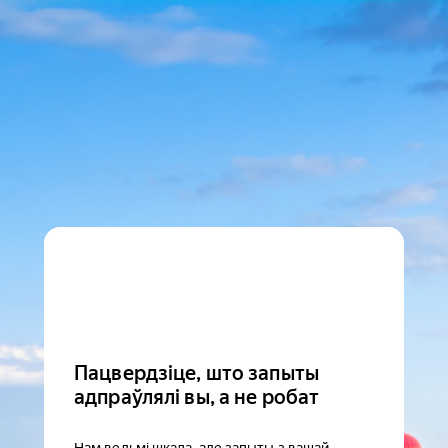
Пацвердзіце, што запыты
адпраўлялі вы, а не робат