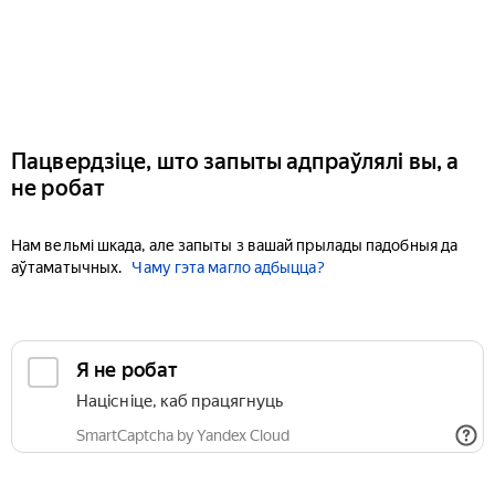
Пацвердзіце, што запыты адпраўлялі вы, а
не робат
Нам вельмі шкада, але запыты з вашай прылады падобныя да
аўтаматычных.
Чаму гэта магло адбыцца?
Я не робат
Націсніце, каб працягнуць
SmartCaptcha by Yandex Cloud