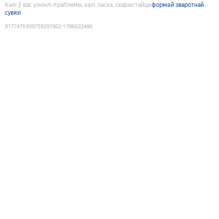
Калі ў вас узніклі праблемы, калі ласка, скарыстайце
формай зваротнай
сувязі
9177475939759297862
:
1786022490