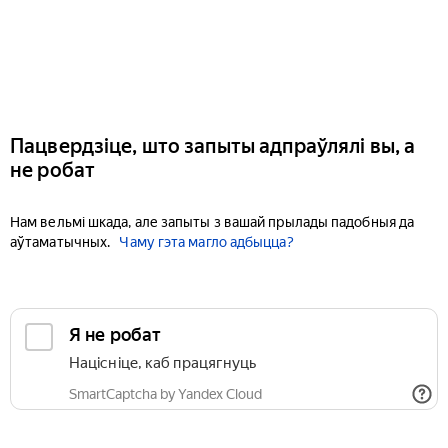
Пацвердзіце, што запыты адпраўлялі вы, а
не робат
Нам вельмі шкада, але запыты з вашай прылады падобныя да
аўтаматычных.
Чаму гэта магло адбыцца?
Я не робат
Націсніце, каб працягнуць
SmartCaptcha by Yandex Cloud