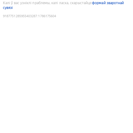
Калі ў вас узніклі праблемы, калі ласка, скарыстайце
формай зваротнай
сувязі
9187751285955403287
:
1786175604