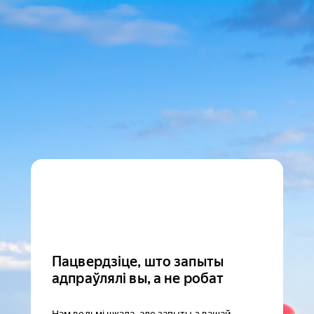
Пацвердзіце, што запыты
адпраўлялі вы, а не робат