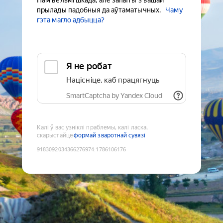
Нам вельмі шкада, але запыты з вашай
прылады падобныя да аўтаматычных.
Чаму
гэта магло адбыцца?
Я не робат
Націсніце, каб працягнуць
SmartCaptcha by Yandex Cloud
Калі ў вас узніклі праблемы, калі ласка,
скарыстайце
формай зваротнай сувязі
9183092034366276974
:
1786106176