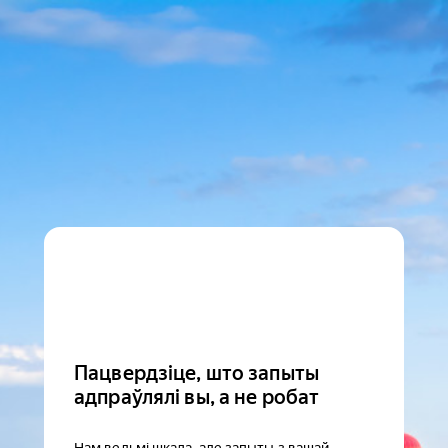
Пацвердзіце, што запыты
адпраўлялі вы, а не робат