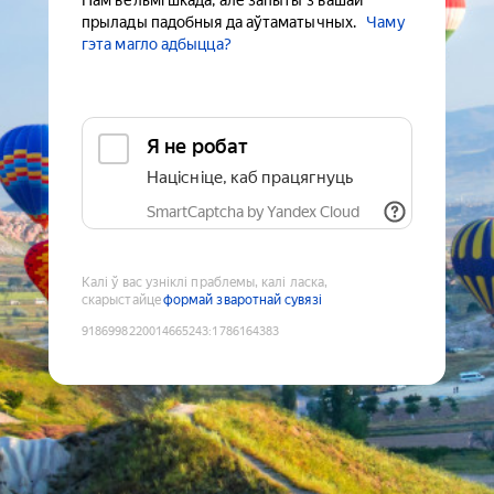
Нам вельмі шкада, але запыты з вашай
прылады падобныя да аўтаматычных.
Чаму
гэта магло адбыцца?
Я не робат
Націсніце, каб працягнуць
SmartCaptcha by Yandex Cloud
Калі ў вас узніклі праблемы, калі ласка,
скарыстайце
формай зваротнай сувязі
9186998220014665243
:
1786164383