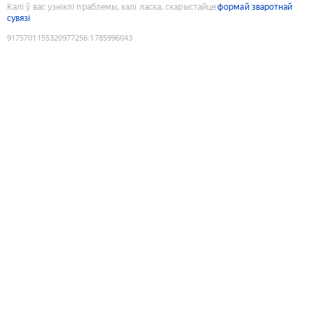
Калі ў вас узніклі праблемы, калі ласка, скарыстайце
формай зваротнай
сувязі
9175701155320977256
:
1785996043