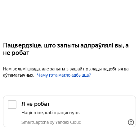
Пацвердзіце, што запыты адпраўлялі вы, а
не робат
Нам вельмі шкада, але запыты з вашай прылады падобныя да
аўтаматычных.
Чаму гэта магло адбыцца?
Я не робат
Націсніце, каб працягнуць
SmartCaptcha by Yandex Cloud