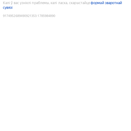
Калі ў вас узніклі праблемы, калі ласка, скарыстайце
формай зваротнай
сувязі
9174952689490921353
:
1785984890