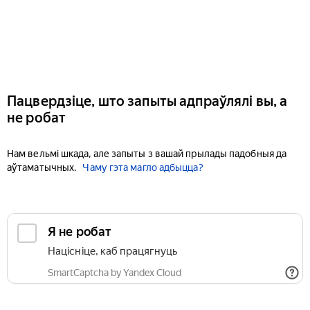
Пацвердзіце, што запыты адпраўлялі вы, а
не робат
Нам вельмі шкада, але запыты з вашай прылады падобныя да
аўтаматычных.
Чаму гэта магло адбыцца?
Я не робат
Націсніце, каб працягнуць
SmartCaptcha by Yandex Cloud