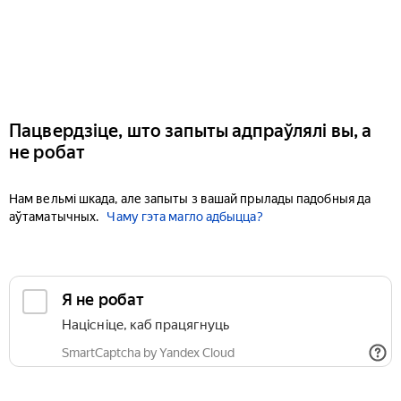
Пацвердзіце, што запыты адпраўлялі вы, а
не робат
Нам вельмі шкада, але запыты з вашай прылады падобныя да
аўтаматычных.
Чаму гэта магло адбыцца?
Я не робат
Націсніце, каб працягнуць
SmartCaptcha by Yandex Cloud