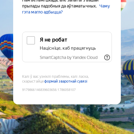
Нам вельмі шкада, але запыты з вашай
прылады падобныя да аўтаматычных.
Чаму
гэта магло адбыцца?
Я не робат
Націсніце, каб працягнуць
SmartCaptcha by Yandex Cloud
Калі ў вас узніклі праблемы, калі ласка,
скарыстайце
формай зваротнай сувязі
9179866146839603656
:
1786058107