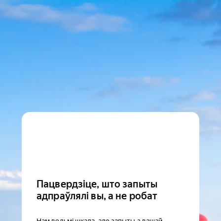
Пацвердзіце, што запыты
адпраўлялі вы, а не робат