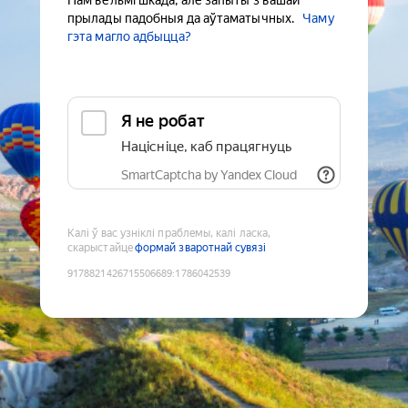
Нам вельмі шкада, але запыты з вашай
прылады падобныя да аўтаматычных.
Чаму
гэта магло адбыцца?
Я не робат
Націсніце, каб працягнуць
SmartCaptcha by Yandex Cloud
Калі ў вас узніклі праблемы, калі ласка,
скарыстайце
формай зваротнай сувязі
9178821426715506689
:
1786042539