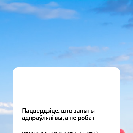
Пацвердзіце, што запыты
адпраўлялі вы, а не робат