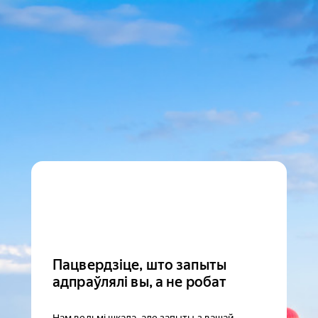
Пацвердзіце, што запыты
адпраўлялі вы, а не робат