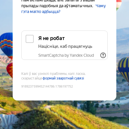
Нам вельмі шкада, але запыты з вашай
прылады падобныя да аўтаматычных.
Чаму
гэта магло адбыцца?
Я не робат
Націсніце, каб працягнуць
SmartCaptcha by Yandex Cloud
Калі ў вас узніклі праблемы, калі ласка,
скарыстайце
формай зваротнай сувязі
9189237599452144786
:
1786197752