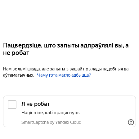
Пацвердзіце, што запыты адпраўлялі вы, а
не робат
Нам вельмі шкада, але запыты з вашай прылады падобныя да
аўтаматычных.
Чаму гэта магло адбыцца?
Я не робат
Націсніце, каб працягнуць
SmartCaptcha by Yandex Cloud