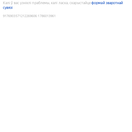
Калі ў вас узніклі праблемы, калі ласка, скарыстайце
формай зваротнай
сувязі
9176903571212269606
:
1786013961