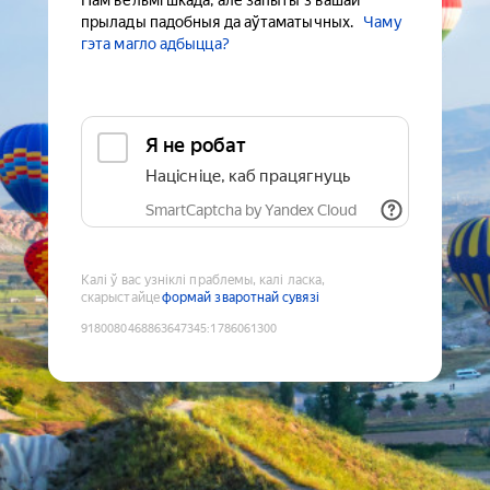
Нам вельмі шкада, але запыты з вашай
прылады падобныя да аўтаматычных.
Чаму
гэта магло адбыцца?
Я не робат
Націсніце, каб працягнуць
SmartCaptcha by Yandex Cloud
Калі ў вас узніклі праблемы, калі ласка,
скарыстайце
формай зваротнай сувязі
9180080468863647345
:
1786061300