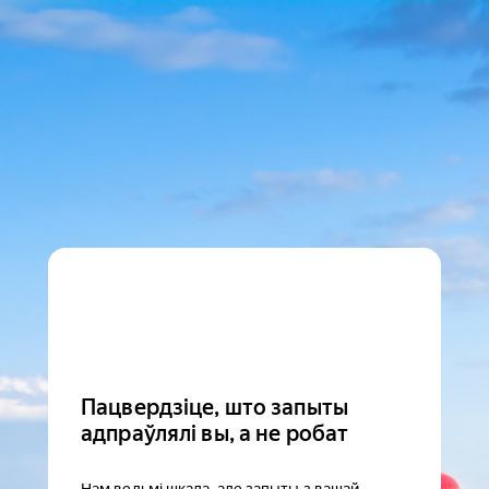
Пацвердзіце, што запыты
адпраўлялі вы, а не робат