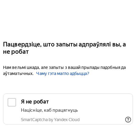
Пацвердзіце, што запыты адпраўлялі вы, а
не робат
Нам вельмі шкада, але запыты з вашай прылады падобныя да
аўтаматычных.
Чаму гэта магло адбыцца?
Я не робат
Націсніце, каб працягнуць
SmartCaptcha by Yandex Cloud