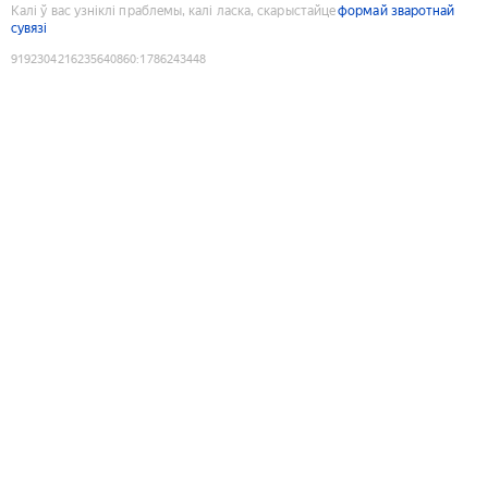
Калі ў вас узніклі праблемы, калі ласка, скарыстайце
формай зваротнай
сувязі
9192304216235640860
:
1786243448