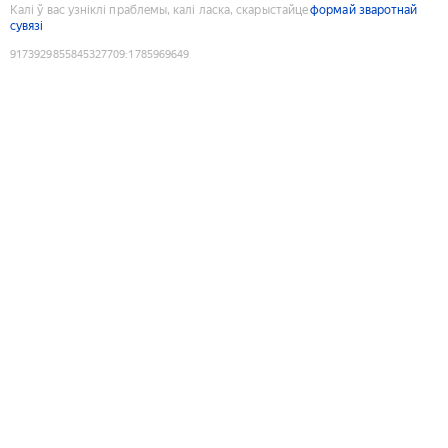
Калі ў вас узніклі праблемы, калі ласка, скарыстайце
формай зваротнай
сувязі
9173929855845327709
:
1785969649