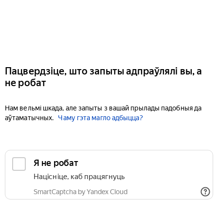
Пацвердзіце, што запыты адпраўлялі вы, а
не робат
Нам вельмі шкада, але запыты з вашай прылады падобныя да
аўтаматычных.
Чаму гэта магло адбыцца?
Я не робат
Націсніце, каб працягнуць
SmartCaptcha by Yandex Cloud