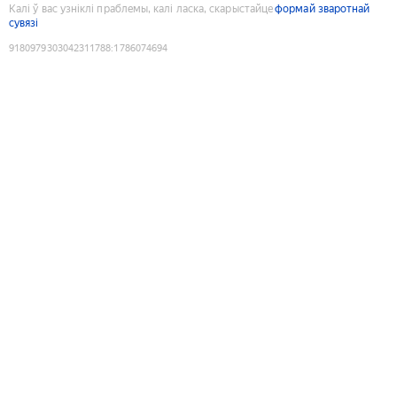
Калі ў вас узніклі праблемы, калі ласка, скарыстайце
формай зваротнай
сувязі
9180979303042311788
:
1786074694