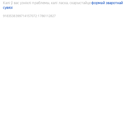
Калі ў вас узніклі праблемы, калі ласка, скарыстайце
формай зваротнай
сувязі
9183538399714157072
:
1786112827