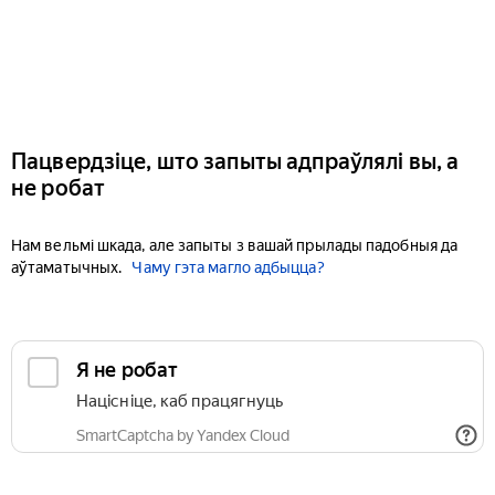
Пацвердзіце, што запыты адпраўлялі вы, а
не робат
Нам вельмі шкада, але запыты з вашай прылады падобныя да
аўтаматычных.
Чаму гэта магло адбыцца?
Я не робат
Націсніце, каб працягнуць
SmartCaptcha by Yandex Cloud