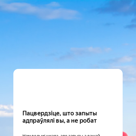
Пацвердзіце, што запыты
адпраўлялі вы, а не робат