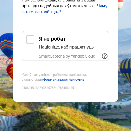
Нам вельмі шкада, але запыты з вашай
прылады падобныя да аўтаматычных.
Чаму
гэта магло адбыцца?
Я не робат
Націсніце, каб працягнуць
SmartCaptcha by Yandex Cloud
Калі ў вас узніклі праблемы, калі ласка,
скарыстайце
формай зваротнай сувязі
9186915134743545787
:
1786163145