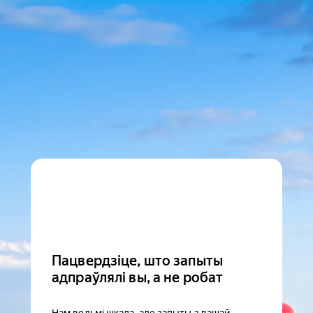
Пацвердзіце, што запыты
адпраўлялі вы, а не робат