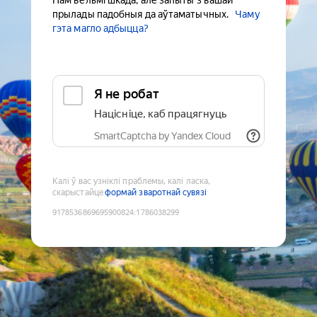
Нам вельмі шкада, але запыты з вашай
прылады падобныя да аўтаматычных.
Чаму
гэта магло адбыцца?
Я не робат
Націсніце, каб працягнуць
SmartCaptcha by Yandex Cloud
Калі ў вас узніклі праблемы, калі ласка,
скарыстайце
формай зваротнай сувязі
9178536869695900824
:
1786038299