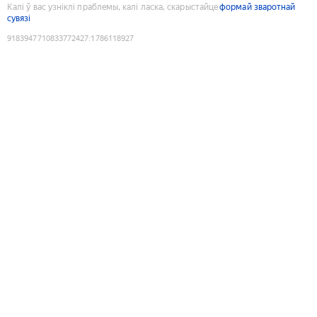
Калі ў вас узніклі праблемы, калі ласка, скарыстайце
формай зваротнай
сувязі
9183947710833772427
:
1786118927