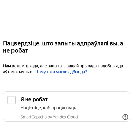
Пацвердзіце, што запыты адпраўлялі вы, а
не робат
Нам вельмі шкада, але запыты з вашай прылады падобныя да
аўтаматычных.
Чаму гэта магло адбыцца?
Я не робат
Націсніце, каб працягнуць
SmartCaptcha by Yandex Cloud