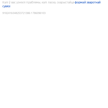
Калі ў вас узніклі праблемы, калі ласка, скарыстайце
формай зваротнай
сувязі
9182416048253721386
:
1786096103