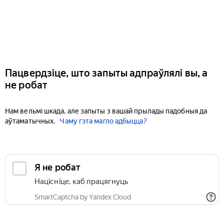
Пацвердзіце, што запыты адпраўлялі вы, а
не робат
Нам вельмі шкада, але запыты з вашай прылады падобныя да
аўтаматычных.
Чаму гэта магло адбыцца?
Я не робат
Націсніце, каб працягнуць
SmartCaptcha by Yandex Cloud