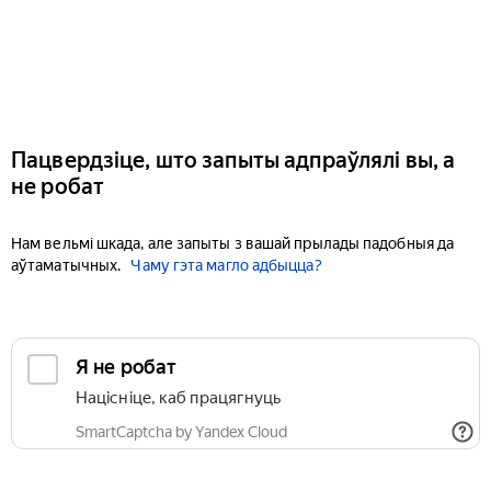
Пацвердзіце, што запыты адпраўлялі вы, а
не робат
Нам вельмі шкада, але запыты з вашай прылады падобныя да
аўтаматычных.
Чаму гэта магло адбыцца?
Я не робат
Націсніце, каб працягнуць
SmartCaptcha by Yandex Cloud