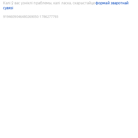
Калі ў вас узніклі праблемы, калі ласка, скарыстайце
формай зваротнай
сувязі
9194609046480269050
:
1786277793